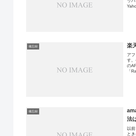
ッパ
Yaho
楽
備忘録
アフ
す。
のA
「Ra
a
備忘録
法
以前
とき