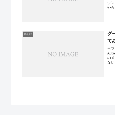
ウン
やら
グ
備忘録
て
当ブ
Ad
のメ
ない