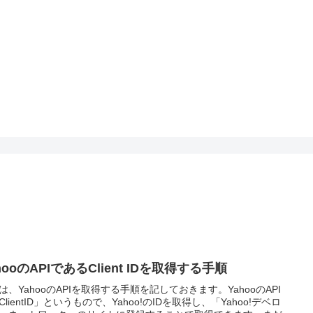
hooのAPIであるClient IDを取得する手順
は、YahooのAPIを取得する手順を記しておきます。YahooのAPI
ClientID」というもので、Yahoo!のIDを取得し、「Yahoo!デベロ